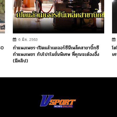
6 มิ.ย. 2563
50
กำแพงเพชร-เปิดแล้วเมเจอร์ซีนีเพล็คสาขาบิ๊กซี
โต
กำแพงเพชร กับโปรโมชั่นพิเศษ ที่คุณจะต้องอึ้ง
เศ
(มีคลิป)