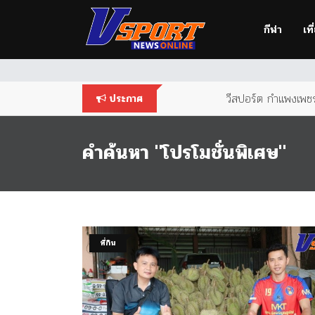
You are using an
outdated
browser. Please
upgrade your br
กีฬา
เที
วีสปอร์ต กำแพงเพชร 
ประกาศ
คำค้นหา "โปรโมชั่นพิเศษ"
ที่กิน