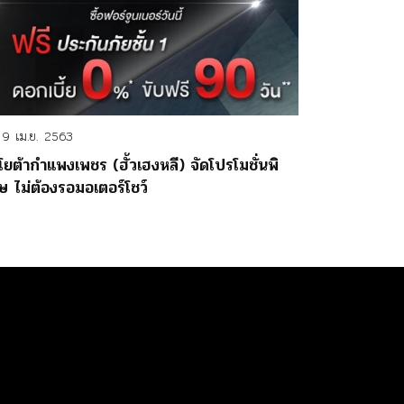
9 เม.ย. 2563
โยต้ากำแพงเพชร (ฮั้วเฮงหลี) จัดโปรโมชั่นพิ
ษ ไม่ต้องรอมอเตอร์โชว์