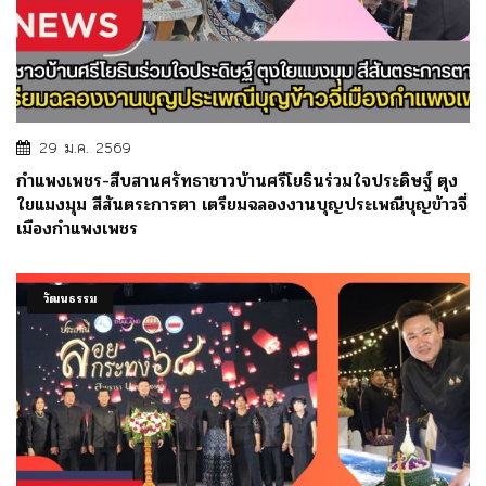
29 ม.ค. 2569
กำแพงเพชร-สืบสานศรัทธาชาวบ้านศรีโยธินร่วมใจประดิษฐ์ ตุง
ใยแมงมุม สีสันตระการตา เตรียมฉลองงานบุญประเพณีบุญข้าวจี่
เมืองกำแพงเพชร
วัฒนธรรม