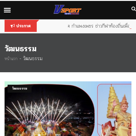
You are using an
outdated
browser. Please
upgrade your
browser
to improve your experience.
วีสปอร์ต กำแพงเพชร ข่าวกีฬาท้องถิ่นเพื่อคนกำแพ
ประกาศ
วัฒนธรรม
-
วัฒนธรรม
หน้าแรก
วัฒนธรรม