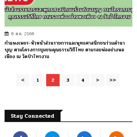
8 ต.ค. 2568
กำแพงเพชร-หัวหน้าส่วนราชการและพุทธศาสนิกชนร่วมดำนา
บุญ ตามโครงการชุมชนคุณธรรมวิถีไทย ตามรอยพ่ออย่างพอ
เพียง ณ วัดป่าไทรงาม
<
1
2
3
4
>
>>
Stay Connected