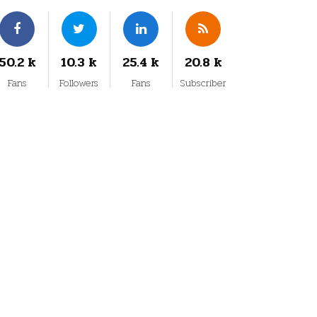
50.2 k
10.3 k
25.4 k
20.8 k
Fans
Followers
Fans
Subscriber