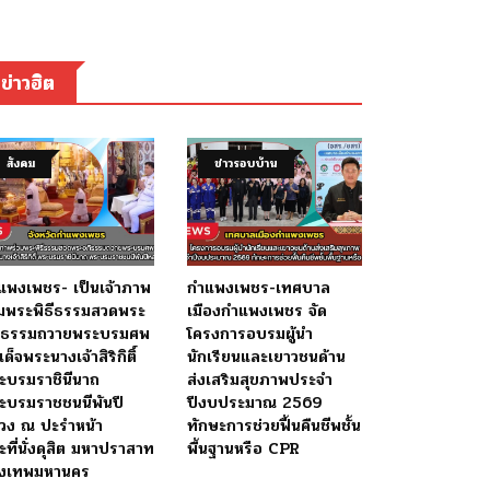
ข่าวฮิต
สังคม
ข่าวรอบบ้าน
แพงเพชร- เป็นเจ้าภาพ
กำแพงเพชร-เทศบาล
วมพระพิธีธรรมสวดพระ
เมืองกำแพงเพชร จัด
ิธรรมถวายพระบรมศพ
โครงการอบรมผู้นำ
ด็จพระนางเจ้าสิริกิติ์
นักเรียนและเยาวชนด้าน
ะบรมราชินีนาถ
ส่งเสริมสุขภาพประจำ
ะบรมราชชนนีพันปี
ปีงบประมาณ 2569
วง ณ ปะรำหน้า
ทักษะการช่วยฟื้นคืนชีพชั้น
ะที่นั่งดุสิต มหาปราสาท
พื้นฐานหรือ CPR
ุงเทพมหานคร