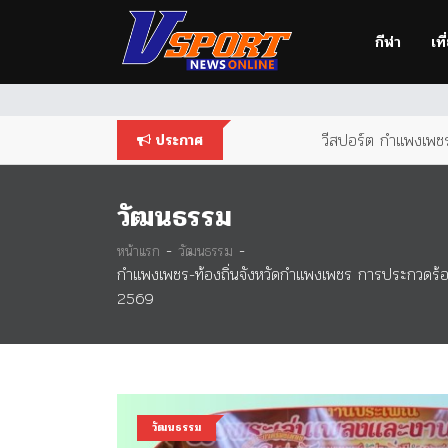
You are using an
outdated
browser. Please
upgrade your br
กีฬา
เที
วีสปอร์ต กำแพงเพชร 
ประกาศ
วัฒนธรรม
-
-
หน้าแรก
วัฒนธรรม
กำแพงเพชร-ท้องถิ่นจังหวัดกำแพงเพชร การประกวดร้อ
2569
วัฒนธรรม