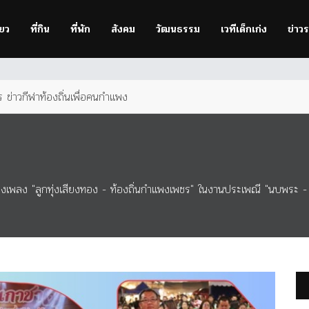
owser
to improve your experience.
่ยว
ที่กิน
ที่พัก
สังคม
วัฒนธรรม
เวทีเด็กเก่ง
ข่าว
ข่าวกีฬาท้องถิ่นเพื่อคนกำแพง
งเพลง "ลูกทุ่งเสียงทอง - ท้องถิ่นกำแพงเพชร" ในงานประเพณี "นบพระ 