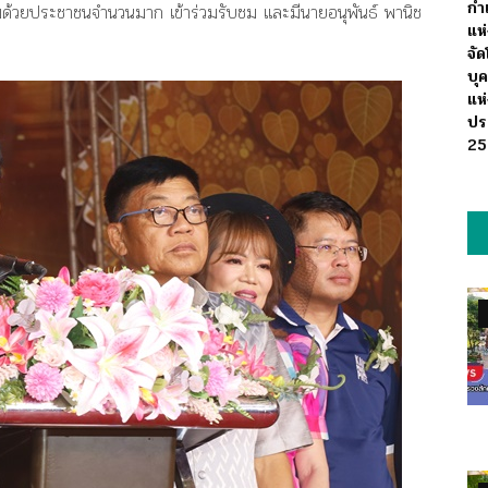
กำ
มด้วยประชาชนจำนวนมาก เข้าร่วมรับชม และมีนายอนุพันธ์ พานิช
แห
จั
บุ
แห
ปร
25