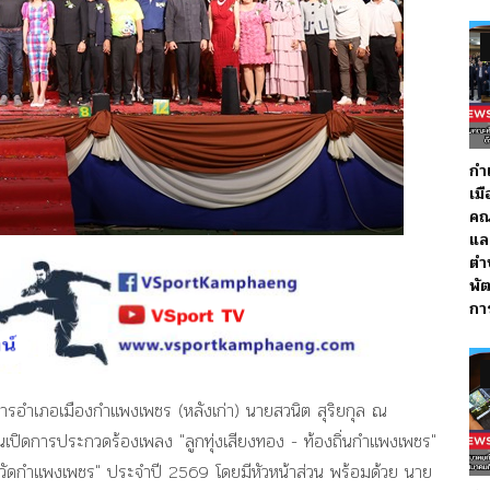
กำ
เม
คณ
แล
ตำ
พั
กา
ว่าการอำเภอเมืองกำแพงเพชร (หลังเก่า) นายสวนิต สุริยกุล ณ
นเปิดการประกวดร้องเพลง "ลูกทุ่งเสียงทอง - ท้องถิ่นกำแพงเพชร"
ัดกำแพงเพชร" ประจำปี 2569 โดยมีหัวหน้าส่วน พร้อมด้วย นาย