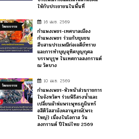
ให้กับประชาชนในพื้นที่
16 เม.ย. 2569
วัฒนธรรม
กำแพงเพชร-เทศบาลเมือง
กำแพงเพชร ร่วมกับชุมชน
สืบสานประเพณีก่อเจดีย์ทราย
และการทำบุญอุทิศบุญกุศล
บรรพบุรุษ ในเทศกาลสงกรานต์
ณ วัดบาง
10 เม.ย. 2569
วัฒนธรรม
กำแพงเพชร-หัวหน้าส่วนราชการ
ในจังหวัดฯ ร่วมพิธีสรงน้ำและ
เปลี่ยนผ้าห่มพระพุทธภูมินทร์
อสีติวัสสามังคลานุสรณ์(พระ
ใหญ่) เนื่องในโอกาส วัน
สงกรานต์ ปีใหม่ไทย 2569