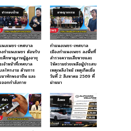
ข่าวรอบบ้าน
อาชญากรรม
แพงเพชร-เทศบาล
กำแพงเพชร-เทศบาล
ืองกำแพงเพชร ต้อนรับ
เมืองกำแพงเพชร ลงพื้นที่
ะศึกษาดูงานผู้สูงอายุ
สำรวจความเสียหายและ
ะเจ้าหน้าที่เทศบาล
ให้ความช่วยเหลือผู้ประสบ
บลไทรงาม ด้านการ
เหตุเพลิงไหม้ เหตุเกิดเมื่อ
ฒนาทักษะอาชีพ และ
วันที่ 2 สิงหาคม 2569 ที่
รออกกำลังกาย
ผ่านมา
กีฬา
สังคม