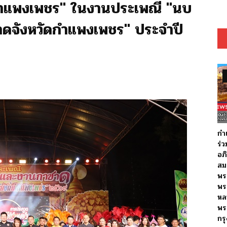
่นกำแพงเพชร" ในงานประเพณี "นบ
าดจังหวัดกำแพงเพชร" ประจำปี
กำ
ร่
อภ
สมเ
พร
พร
หล
พร
กร