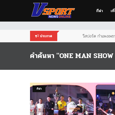
You are using an
outdated
browser. Please
upgrade your br
กีฬา
เที
วีสปอร์ต กำแพงเพชร 
ประกาศ
คำค้นหา "ONE MAN SHOW 
กีฬา