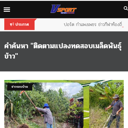
You are using an
outdated
browser. Please
upgrade your
browser
to improve your experience.
วีสปอร์ต กำแพงเพชร ข่าวกีฬาท้องถิ่นเพ
ประกาศ
คำค้นหา "ติดตามแปลงทดสอบเมล็ดพันธุ์
ข้าว"
ข่าวรอบบ้าน