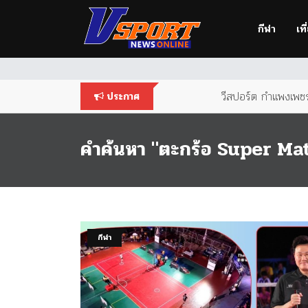
You are using an
outdated
browser. Please
upgrade your br
กีฬา
เที
วีสปอร์ต กำแพงเพชร 
ประกาศ
คำค้นหา "ตะกร้อ Super Ma
กีฬา