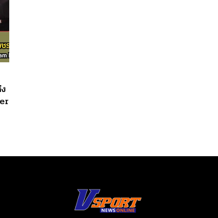
่ง
per