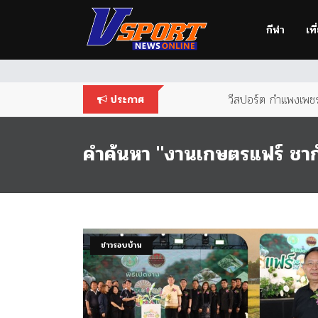
You are using an
outdated
browser. Please
upgrade your br
กีฬา
เที
วีสปอร์ต กำแพงเพชร 
ประกาศ
คำค้นหา "งานเกษตรแฟร์ ชาก
ข่าวรอบบ้าน