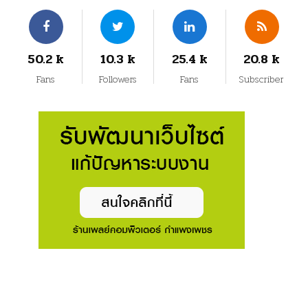
50.2 k
10.3 k
25.4 k
20.8 k
Fans
Followers
Fans
Subscriber