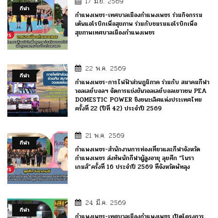
17 มิ.ย. 2569
กีฬา
กำแพงเพชร-เทศบาลเมืองกำแพงเพชร ร่วมกิจกรรม
เต้นแอโรบิกเพื่อสุขภาพ ร่วมกับชมรมแอโรบิกเพื่อ
สุขภาพเทศบาลเมืองกำแพงเพชร
22 พ.ค. 2569
กีฬา
กำแพงเพชร-การไฟฟ้าส่วนภูมิภาค ร่วมกับ สมาคมกีฬา
วอลเลย์บอลฯ จัดการแข่งขันวอลเลย์บอลเยาวชน PEA
DOMESTIC POWER ชิงชนะเลิศแห่งประเทศไทย
ครั้งที่ 22 (ปีที่ 42) ประจำปี 2569
21 พ.ค. 2569
กีฬา
กำแพงเพชร-สำนักงานการท่องเที่ยวและกีฬาจังหวัด
กำแพงเพชร ส่งทัพนักกีฬาผู้สูงอายุ ลุยศึก “โนรา
เกมส์”ครั้งที่ 16 ประจำปี 2569 ที่จังหวัดพัทลุง
24 มี.ค. 2569
กีฬา
กำแพงเพชร-เทศบาลเมืองกำแพงเพชร เปิดโครงการ