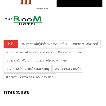
คำค้น
#เขตรักษาพันธุ์สัตว์ป่าเขาสนามเพรียง
#นายชอบ สร้อยจิตต์
#ท่องเที่ยวและกีฬาจังหวัดกำแพงเพชร
#นายอำนาจ ปองชัย
#นายศุภชัย ศรีงาม
#นางสาวประสบพร กระมล
#องค์การบริหารส่วนตำบลเพชรชมพู
#นายภคพล เกษรบัว
#กิจกรรม วิ่งเทรล พิชิตยอดเขาสน ยลล
ภาพประกอบ