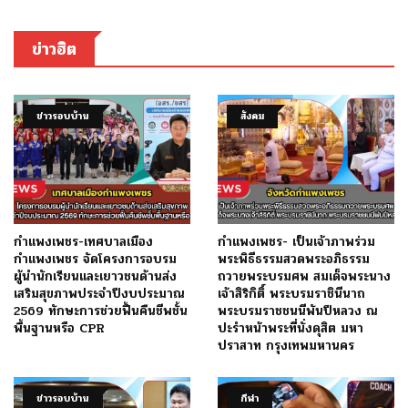
ข่าวฮิต
ข่าวรอบบ้าน
สังคม
กำแพงเพชร-เทศบาลเมือง
กำแพงเพชร- เป็นเจ้าภาพร่วม
กำแพงเพชร จัดโครงการอบรม
พระพิธีธรรมสวดพระอภิธรรม
ผู้นำนักเรียนและเยาวชนด้านส่ง
ถวายพระบรมศพ สมเด็จพระนาง
เสริมสุขภาพประจำปีงบประมาณ
เจ้าสิริกิติ์ พระบรมราชินีนาถ
2569 ทักษะการช่วยฟื้นคืนชีพชั้น
พระบรมราชชนนีพันปีหลวง ณ
พื้นฐานหรือ CPR
ปะรำหน้าพระที่นั่งดุสิต มหา
ปราสาท กรุงเทพมหานคร
ข่าวรอบบ้าน
กีฬา