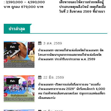
: 3,590,000 – 4,590,000
เสียหายและให้ความช่วยเหลือผู้
บาท ถูกลง 679,000 บาท
ประสบเหตุเพลิงไหม้ เหตุเกิดเมื่อ
วันที่ 2 สิงหาคม 2569 ที่ผ่านมา
ข่าวล่าสุด
3 ส.ค. 2569
กีฬา
กำแพงเพชร-สมาคมกีฬาแห่งจังหวัดกำแพงเพชร จัด
โครงการพัฒนาบุคลากรของสมาคมกีฬาแห่งจังหวัด
กำแพงเพชร ประจำปีงบประมาณ พ.ศ. 2569
22 มิ.ย. 2569
กีฬา
กำแพงเพชร-เปิดการแข่งขันวิ่งมาราธอน “อะเมซิ่ง
กำแพงเพชรมาราธอน 2026” นักวิ่งทะลักกว่า 4,000
คน ร่วมท้าทายเส้นทางมรดกโลก ปลุกกระแสท่องเที่ยว
เมืองคนแกร่ง