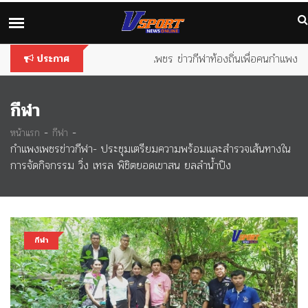
You are using an
outdated
browser. Please
upgrade your
browser
to improve your experience.
www.vsportkamphaeng.com
ประกาศ
กีฬา
-
-
หน้าแรก
กีฬา
กำแพงเพชรข่าวกีฬา- ประชุมเตรียมความพร้อมและสำรวจเส้นทางใน
การจัดกิจกรรม วิ่ง เทรล พิชิตยอดเขาสน ยลลำน้ำปิง
กีฬา