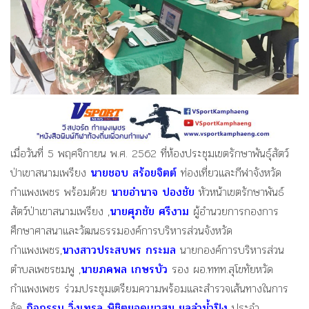
เมื่อวันที่ 5 พฤศจิกายน พ.ศ. 2562 ที่ห้องประชุมเขตรักษาพันธุ์สัตว์
ป่าเขาสนามเพรียง
นายชอบ สร้อยจิตต์
ท่องเที่ยวและกีฬาจังหวัด
กำแพงเพชร พร้อมด้วย
นายอำนาจ ปองชัย
หัวหน้าเขตรักษาพันธ์
สัตว์ป่าเขาสนามเพรียง ,
นายศุภชัย ศรีงาม
ผู้อำนวยการกองการ
ศึกษาศาสนาและวัฒนธรรมองค์การบริหารส่วนจังหวัด
กำแพงเพชร,
นางสาวประสบพร กระมล
นายกองค์การบริหารส่วน
ตำบลเพชรชมพู ,
นายภคพล เกษรบัว
รอง ผอ.ททท.สุโขทัยหวัด
กำแพงเพชร ร่วมประชุมเตรียมความพร้อมและสำรวจเส้นทางในการ
จัด
กิจกรรม วิ่งเทรล พิชิตยอดเขาสน ยลลำน้ำปิง
ประจำ