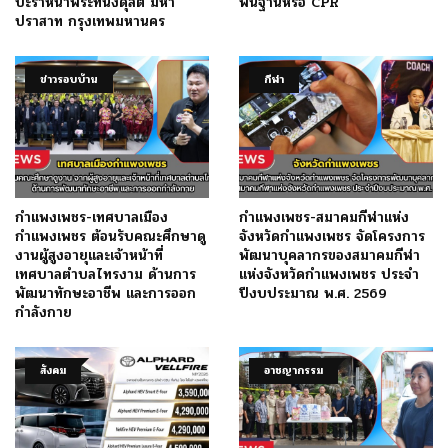
ปะรำหน้าพระที่นั่งดุสิต มหา
พื้นฐานหรือ CPR
ปราสาท กรุงเทพมหานคร
ข่าวรอบบ้าน
กีฬา
กำแพงเพชร-เทศบาลเมือง
กำแพงเพชร-สมาคมกีฬาแห่ง
กำแพงเพชร ต้อนรับคณะศึกษาดู
จังหวัดกำแพงเพชร จัดโครงการ
งานผู้สูงอายุและเจ้าหน้าที่
พัฒนาบุคลากรของสมาคมกีฬา
เทศบาลตำบลไทรงาม ด้านการ
แห่งจังหวัดกำแพงเพชร ประจำ
พัฒนาทักษะอาชีพ และการออก
ปีงบประมาณ พ.ศ. 2569
กำลังกาย
สังคม
อาชญากรรม