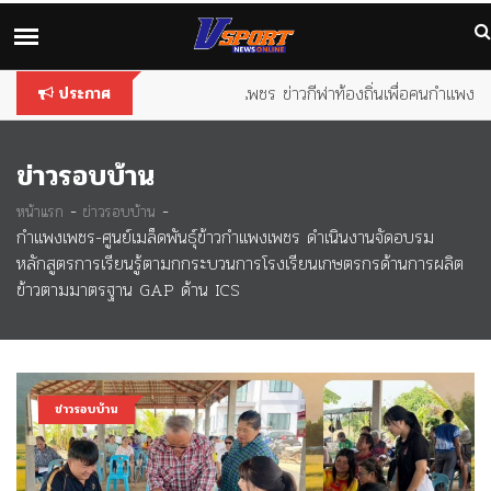
You are using an
outdated
browser. Please
upgrade your
browser
to improve your experience.
วีสปอร์ต กำแพงเพชร ข่าวกีฬาท้องถิ่นเพื่อคนกำแพง
ประกาศ
ข่าวรอบบ้าน
-
-
หน้าแรก
ข่าวรอบบ้าน
กำแพงเพชร-ศูนย์เมล็ดพันธุ์ข้าวกำแพงเพชร ดำเนินงานจัดอบรม
หลักสูตรการเรียนรู้ตามกกระบวนการโรงเรียนเกษตรกรด้านการผลิต
ข้าวตามมาตรฐาน GAP ด้าน ICS
ข่าวรอบบ้าน