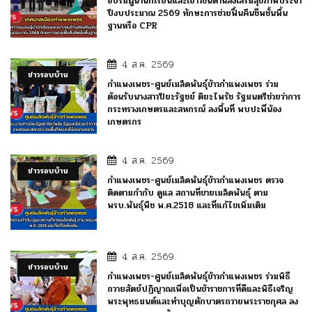
อบรมผู้นำนักเรียนและเยาวชนด้านส่งเสริมสุขภาพประจำ
ปีงบประมาณ 2569 ทักษะการช่วยฟื้นคืนชีพชั้นพื้น
ฐานหรือ CPR
4 ส.ค. 2569
ข่าวรอบบ้าน
กำแพงเพชร-ศูนย์เมล็ดพันธุ์ข้าวกำแพงเพชร ร่วม
ต้อนรับนางสาวปิยะรัฐชย์ ติยะไพรัช รัฐมนตรีช่วยว่าการ
กระทรวงเกษตรและสหกรณ์ ลงพื้นที่ พบปะพี่น้อง
เกษตรกร
4 ส.ค. 2569
ข่าวรอบบ้าน
กำแพงเพชร-ศูนย์เมล็ดพันธุ์ข้าวกำแพงเพชร ตรวจ
ติดตามกำกับ ดูแล สถานที่ขายเมล็ดพันธุ์ ตาม
พรบ.พันธุ์พืช พ.ศ.2518 และที่แก้ไขเพิ่มเติม
4 ส.ค. 2569
ข่าวรอบบ้าน
กำแพงเพชร-ศูนย์เมล็ดพันธุ์ข้าวกำแพงเพชร ร่วมพิธี
ถวายสัตย์ปฏิญาณเพื่อเป็นข้าราชการที่ดีและพิธีเจริญ
พระพุทธมนต์และทำบุญตักบาตรถวายพระราชกุศล ลง