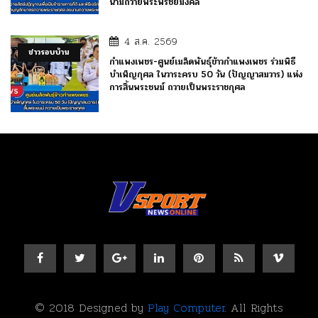
นามถวายพระพรชัยมงคล
4 ส.ค. 2569
ข่าวรอบบ้าน
กำแพงเพชร-ศูนย์เมล็ดพันธุ์ข้าวกำแพงเพชร ร่วมพิธี
บำเพ็ญกุศล ในวาระครบ 50 วัน (ปัญญาสมวาร) แห่ง
การสิ้นพระชนม์ ถวายเป็นพระราชกุศล
© 2018 Designed by
Play Computer
. All Rights