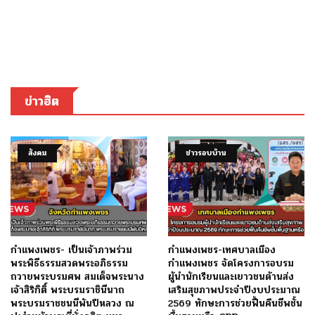
ข่าวฮิต
สังคม
ข่าวรอบบ้าน
กำแพงเพชร- เป็นเจ้าภาพร่วม
กำแพงเพชร-เทศบาลเมือง
พระพิธีธรรมสวดพระอภิธรรม
กำแพงเพชร จัดโครงการอบรม
ถวายพระบรมศพ สมเด็จพระนาง
ผู้นำนักเรียนและเยาวชนด้านส่ง
เจ้าสิริกิติ์ พระบรมราชินีนาถ
เสริมสุขภาพประจำปีงบประมาณ
พระบรมราชชนนีพันปีหลวง ณ
2569 ทักษะการช่วยฟื้นคืนชีพชั้น