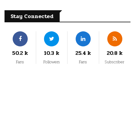
Stay Connected
50.2 k
10.3 k
25.4 k
20.8 k
Fans
Followers
Fans
Subscriber