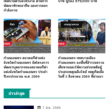
เทศบาลตำบลไทรงาม ด้านการ
บาท ถูกลง 679,000 บาท
พัฒนาทักษะอาชีพ และการออก
กำลังกาย
กีฬา
อาชญากรรม
กำแพงเพชร-สมาคมกีฬาแห่ง
กำแพงเพชร-เทศบาลเมือง
จังหวัดกำแพงเพชร จัดโครงการ
กำแพงเพชร ลงพื้นที่สำรวจความ
พัฒนาบุคลากรของสมาคมกีฬา
เสียหายและให้ความช่วยเหลือผู้
แห่งจังหวัดกำแพงเพชร ประจำ
ประสบเหตุเพลิงไหม้ เหตุเกิดเมื่อ
ปีงบประมาณ พ.ศ. 2569
วันที่ 2 สิงหาคม 2569 ที่ผ่านมา
ข่าวล่าสุด
7 ส.ค. 2569