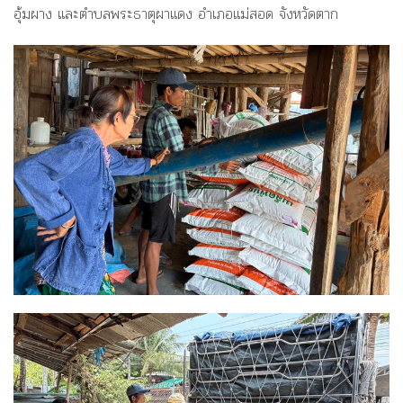
อุ้มผาง และตำบลพระธาตุผาแดง อำเภอเเม่สอด จังหวัดตาก