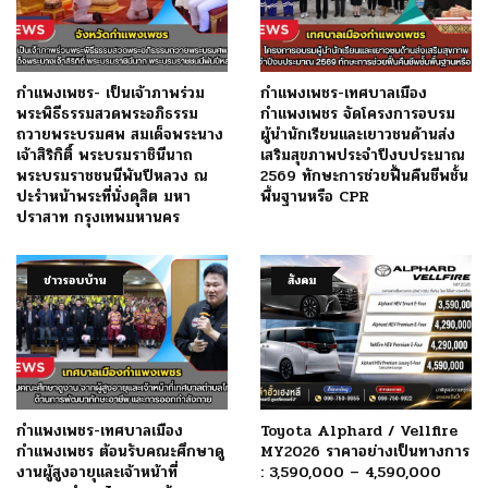
กำแพงเพชร- เป็นเจ้าภาพร่วม
กำแพงเพชร-เทศบาลเมือง
พระพิธีธรรมสวดพระอภิธรรม
กำแพงเพชร จัดโครงการอบรม
ถวายพระบรมศพ สมเด็จพระนาง
ผู้นำนักเรียนและเยาวชนด้านส่ง
เจ้าสิริกิติ์ พระบรมราชินีนาถ
เสริมสุขภาพประจำปีงบประมาณ
พระบรมราชชนนีพันปีหลวง ณ
2569 ทักษะการช่วยฟื้นคืนชีพชั้น
ปะรำหน้าพระที่นั่งดุสิต มหา
พื้นฐานหรือ CPR
ปราสาท กรุงเทพมหานคร
ข่าวรอบบ้าน
สังคม
กำแพงเพชร-เทศบาลเมือง
Toyota Alphard / Vellfire
กำแพงเพชร ต้อนรับคณะศึกษาดู
MY2026 ราคาอย่างเป็นทางการ
งานผู้สูงอายุและเจ้าหน้าที่
: 3,590,000 – 4,590,000