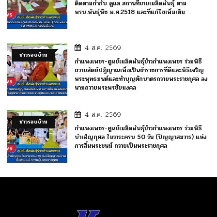
ติดตามกำกับ ดูแล สถานที่ขายเมล็ดพันธุ์ ตาม
พรบ.พันธุ์พืช พ.ศ.2518 และที่แก้ไขเพิ่มเติม
4 ส.ค. 2569
ข่าวรอบบ้าน
กำแพงเพชร-ศูนย์เมล็ดพันธุ์ข้าวกำแพงเพชร ร่วมพิธี
ถวายสัตย์ปฏิญาณเพื่อเป็นข้าราชการที่ดีและพิธีเจริญ
พระพุทธมนต์และทำบุญตักบาตรถวายพระราชกุศล ลง
นามถวายพระพรชัยมงคล
4 ส.ค. 2569
ข่าวรอบบ้าน
กำแพงเพชร-ศูนย์เมล็ดพันธุ์ข้าวกำแพงเพชร ร่วมพิธี
บำเพ็ญกุศล ในวาระครบ 50 วัน (ปัญญาสมวาร) แห่ง
การสิ้นพระชนม์ ถวายเป็นพระราชกุศล