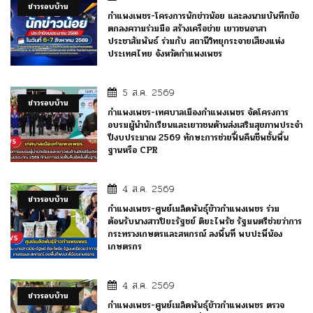
ข่าวรอบบ้าน
กำแพงเพชร-โครงการนักข่าวน้อย และลงนามบันทึกข้อ
ตกลงความร่วมมือ สร้างเครือข่าย เยาวชนอาสา
ประชาสัมพันธ์ ร่วมกับ สถานีวิทยุกระจายเสียงแห่ง
ประเทศไทย จังหวัดกำแพงเพชร
5 ส.ค. 2569
ข่าวรอบบ้าน
กำแพงเพชร-เทศบาลเมืองกำแพงเพชร จัดโครงการ
อบรมผู้นำนักเรียนและเยาวชนด้านส่งเสริมสุขภาพประจำ
ปีงบประมาณ 2569 ทักษะการช่วยฟื้นคืนชีพชั้นพื้น
ฐานหรือ CPR
4 ส.ค. 2569
ข่าวรอบบ้าน
กำแพงเพชร-ศูนย์เมล็ดพันธุ์ข้าวกำแพงเพชร ร่วม
ต้อนรับนางสาวปิยะรัฐชย์ ติยะไพรัช รัฐมนตรีช่วยว่าการ
กระทรวงเกษตรและสหกรณ์ ลงพื้นที่ พบปะพี่น้อง
เกษตรกร
4 ส.ค. 2569
ข่าวรอบบ้าน
กำแพงเพชร-ศูนย์เมล็ดพันธุ์ข้าวกำแพงเพชร ตรวจ