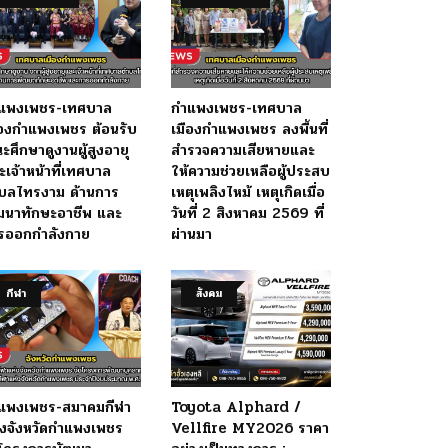
แพงเพชร-เทศบาล
กำแพงเพชร-เทศบาล
ืองกำแพงเพชร ต้อนรับ
เมืองกำแพงเพชร ลงพื้นที่
ะศึกษาดูงานผู้สูงอายุ
สำรวจความเสียหายและ
ะเจ้าหน้าที่เทศบาล
ให้ความช่วยเหลือผู้ประสบ
บลไทรงาม ด้านการ
เหตุเพลิงไหม้ เหตุเกิดเมื่อ
ฒนาทักษะอาชีพ และ
วันที่ 2 สิงหาคม 2569 ที่
รออกกำลังกาย
ผ่านมา
กีฬา
สังคม
แพงเพชร-สมาคมกีฬา
Toyota Alphard /
่งจังหวัดกำแพงเพชร
Vellfire MY2026 ราคา