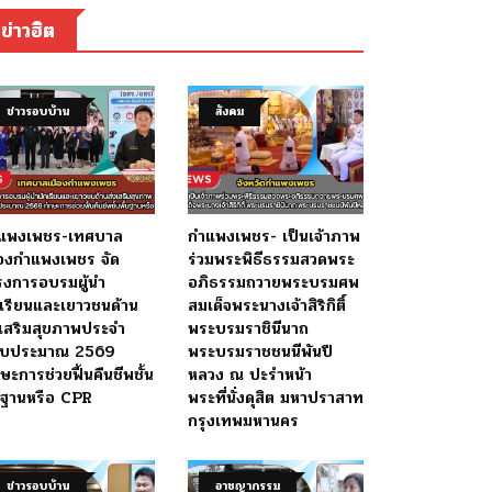
ข่าวฮิต
ข่าวรอบบ้าน
สังคม
แพงเพชร-เทศบาล
กำแพงเพชร- เป็นเจ้าภาพ
ืองกำแพงเพชร จัด
ร่วมพระพิธีธรรมสวดพระ
รงการอบรมผู้นำ
อภิธรรมถวายพระบรมศพ
กเรียนและเยาวชนด้าน
สมเด็จพระนางเจ้าสิริกิติ์
งเสริมสุขภาพประจำ
พระบรมราชินีนาถ
งบประมาณ 2569
พระบรมราชชนนีพันปี
ษะการช่วยฟื้นคืนชีพชั้น
หลวง ณ ปะรำหน้า
้นฐานหรือ CPR
พระที่นั่งดุสิต มหาปราสาท
กรุงเทพมหานคร
ข่าวรอบบ้าน
อาชญากรรม