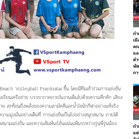
กำ
เม
คณ
แล
ตำ
พั
กา
Beach Volleyball Prankratai ขึ้น โดยมีทีมเข้าร่วมการแข่งขัน
ะโรงเรียนเครือข่าย บรรยากาศภายในงานเต็มไปด้วยความคึกคัก เสียง
ฝ่าย สะท้อนถึงพลังของความสามัคคีและน้ำใจนักกีฬาอย่างแท้จริง
ามมุ่งมั่นอย่างเต็มที่ การแข่งขันเป็นไปอย่างสนุกสนาน ภายใต้
นสนามแข่งขัน และความสัมพันธ์อันแน่นแฟ้นระหว่างรุ่นพี่รุ่นน้อง
กำ
แห