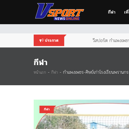
You are using an
outdated
browser. Please
upgrade your br
กีฬา
เที
วีสปอร์ต กำแพงเพชร 
ประกาศ
กีฬา
-
-
กำแพงเพชร-ศิษย์เก่าโรงเรียนพรานกระ
หน้าแรก
กีฬา
กีฬา