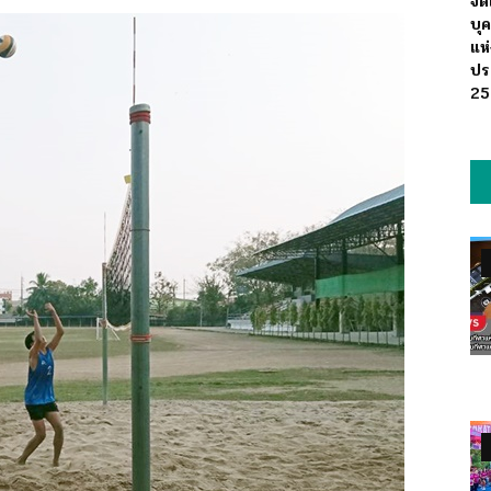
จั
บุ
แห
ปร
25