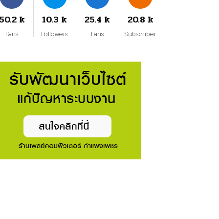
50.2 k
10.3 k
25.4 k
20.8 k
Fans
Followers
Fans
Subscriber