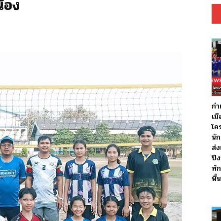
น้อง
5
กำ
เม
โค
นั
ส่
ปี
ทัก
พื