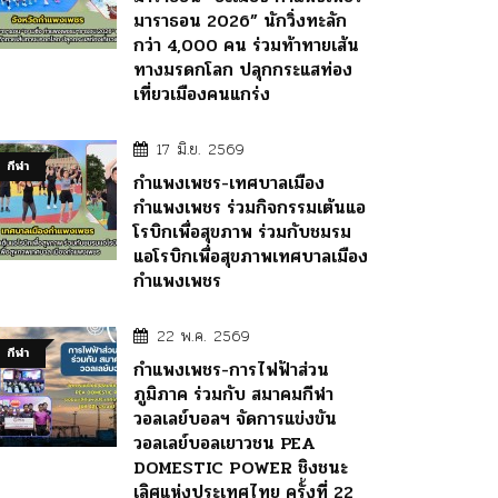
มาราธอน 2026” นักวิ่งทะลัก
กว่า 4,000 คน ร่วมท้าทายเส้น
ทางมรดกโลก ปลุกกระแสท่อง
เที่ยวเมืองคนแกร่ง
17 มิ.ย. 2569
กีฬา
กำแพงเพชร-เทศบาลเมือง
กำแพงเพชร ร่วมกิจกรรมเต้นแอ
โรบิกเพื่อสุขภาพ ร่วมกับชมรม
แอโรบิกเพื่อสุขภาพเทศบาลเมือง
กำแพงเพชร
22 พ.ค. 2569
กีฬา
กำแพงเพชร-การไฟฟ้าส่วน
ภูมิภาค ร่วมกับ สมาคมกีฬา
วอลเลย์บอลฯ จัดการแข่งขัน
วอลเลย์บอลเยาวชน PEA
DOMESTIC POWER ชิงชนะ
เลิศแห่งประเทศไทย ครั้งที่ 22